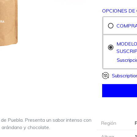
OPCIONES DE
COMPR
MODELO
SUSCRI
Suscripc
Subscriptio
 de Puebla. Presenta un sabor intenso con
Región
a arándano y chocolate.
Altura