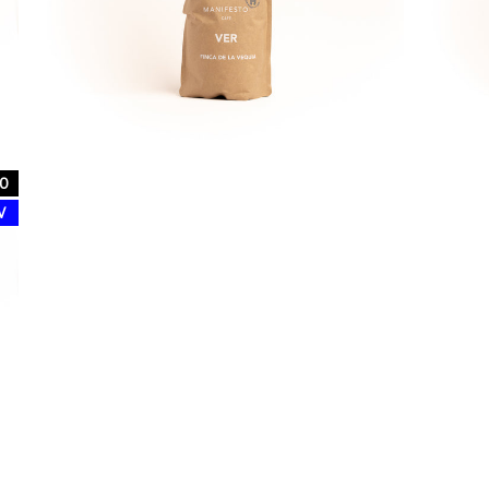
0
l
W