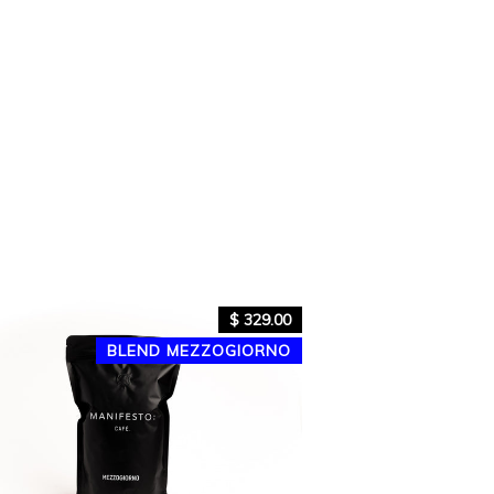
Precio
$ 329.00
habitual
BLEND MEZZOGIORNO