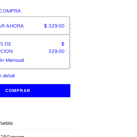
 COMPRA
AR AHORA
$ 329.00
S DE
$
PCION
329.00
ión Mensual
n detail
COMPRAR
Puebla
1250 msnm