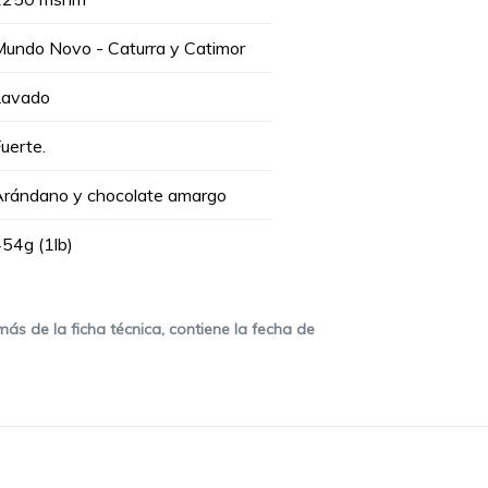
undo Novo - Caturra y Catimor
Lavado
uerte.
Arándano y chocolate amargo
54g (1lb)
ás de la ficha técnica, contiene la fecha de