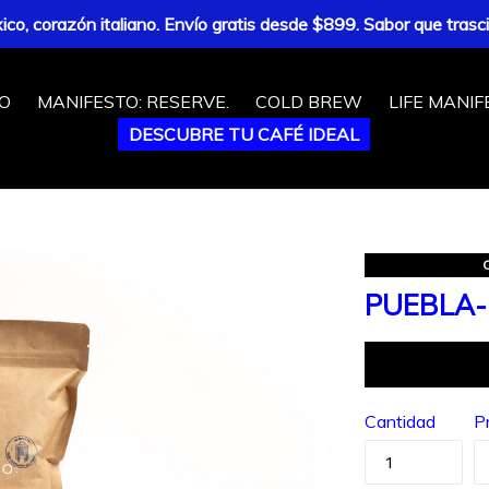
o, corazón italiano. Envío gratis desde $899. Sabor que trasc
IO
MANIFESTO: RESERVE.
COLD BREW
LIFE MANIF
DESCUBRE TU CAFÉ IDEAL
PUEBLA-
Cantidad
P