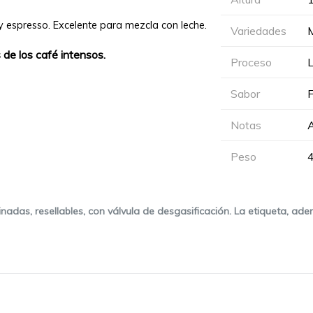
espresso. Excelente para mezcla con leche.
Variedades
M
 de los café intensos.
Proceso
Sabor
F
Notas
Peso
4
das, resellables, con válvula de desgasificación. La etiqueta, adem