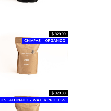
Precio
$ 329.00
habitual
CHIAPAS - ORGÁNICO
Precio
$ 329.00
habitual
DESCAFEINADO - WATER PROCESS